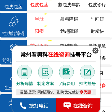
包皮包茎
割包皮年龄
包皮诊疗
包皮包茎
早泄
射精障碍
时间短
阳痿
勃起障碍
射精快
性功能障碍
前列腺炎
前列腺痛
尿频尿急
前列腺增生
排尿不畅
夜尿增多
前列腺疾病
龟头炎
睾丸炎
尿道炎
尿相关
泌尿感染
了解更多
生殖感染
死精
少精
弱精