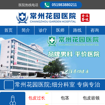
051983880211
医院热线电话
首页
简介
诊疗
医师
路线
咨询
常州花园医院;细分科室 专病专治
包皮过长
包茎
包皮嵌顿