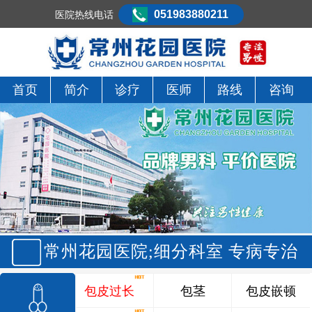
051983880211
医院热线电话
首页
简介
诊疗
医师
路线
咨询
常州花园医院;细分科室 专病专治
包皮过长
包茎
包皮嵌顿