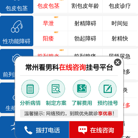
包皮包茎
割包皮年龄
包皮诊疗
包皮包茎
早泄
射精障碍
时间短
阳痿
勃起障碍
射精快
性功能障碍
前列腺炎
前列腺痛
尿频尿急
前列腺增生
排尿不畅
夜尿增多
前列腺疾病
龟头炎
睾丸炎
尿道炎
尿相关
泌尿感染
了解更多
生殖感染
死精
少精
弱精