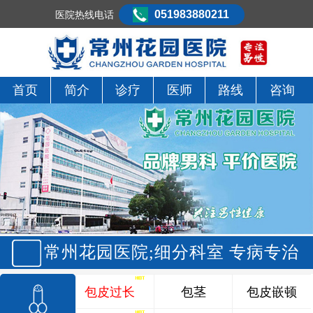
051983880211
医院热线电话
首页
简介
诊疗
医师
路线
咨询
常州花园医院;细分科室 专病专治
包皮过长
包茎
包皮嵌顿