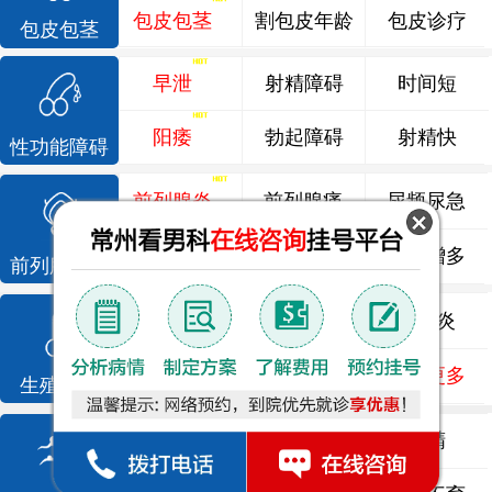
包皮包茎
割包皮年龄
包皮诊疗
包皮包茎
早泄
射精障碍
时间短
阳痿
勃起障碍
射精快
性功能障碍
前列腺炎
前列腺痛
尿频尿急
前列腺增生
排尿不畅
夜尿增多
前列腺疾病
龟头炎
睾丸炎
尿道炎
尿相关
泌尿感染
了解更多
生殖感染
死精
少精
弱精